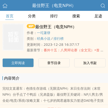
最佳野王（电竞NPH）
首页
分类
排行
搜索
足迹
最佳野王（电竞NPH）
作者：
一坨薯饼
类别：
经典小说
/
排行榜
2023-12-28 16:37:17
更新时间：
最新章节：
番外十五：八男辩论赛（全文完）+首 发 w o d e s i m i .c o m
立即阅读
章节目录
加入书架
内容简介
完结文直通车：色情生存游戏（无限流NPH）末日生存法则（末世
NPH）分手点了个鸭后（兄弟盖饭）最佳野王关键词：NP八男主/男
全处/电竞/系统/攻略文案：十七岁的闻君越靠实力签进DAE电子竞技
俱乐部。想象中，等待她的是手捧英雄联盟全球总决赛冠军奖杯的至