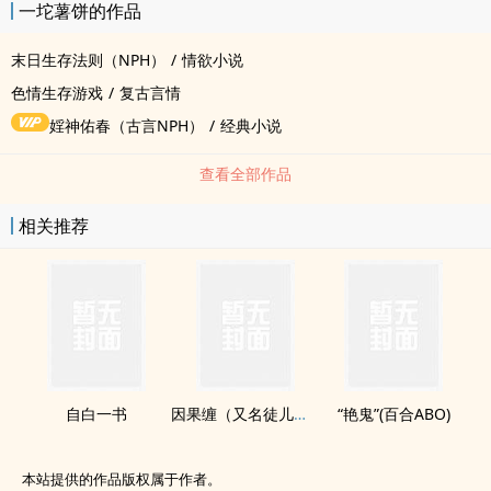
一坨薯饼的作品
照抄，如有雷同纯属巧合。欢迎老婆们指出问题、探讨游戏知识。爱
好和平，求不吵架另外，游戏内容有架空，和三次元的英雄联盟时间
末日生存法则（NPH）
/
情欲小说
线有一定出入
色情生存游戏
/
复古言情
婬神佑春（古言NPH）
/
经典小说
查看全部作品
相关推荐
自白一书
因果缠（又名徒儿真棒）师徒np
“艳鬼”(百合ABO)
本站提供的作品版权属于作者。