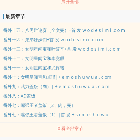
展开全部
高荣耀。然而在她十八岁成年当天，身+ s i m i s h u w u . @ g m a
i l . c o m 获 取 最 新 地 址 + 边出现一个名叫“小说校正系统”的高纬
最新章节
生物。原来她所处的世界由一本小说生成，还不是什么正经电竞小
说，而是一女多男的NP黄文。“如果你不按照原书设定在规定时间内
番外十五：八男辩论赛（全文完）+首 发 w o d e s i m i .c o m
达成1v7HE结局，这个书中世界白占存储资源，就会被销毁。你所处
番外十四：弟弟妹妹们+首 发 w o d e s i m i .c o m
的世界会覆灭，所有人都会死。而你，作为女主角，NP文绝对的中
番外十三：女明星闻宝和叶辞辛+首 发 w o d e s i m i .c o m
心，会第一个被抹消。”自称小统的高纬生物说。闻君越不能不信，因
番外十二：女明星闻宝和李竞麒
为她的指尖已经开始变透明，无法操控鼠标。小统：“按照原文顺序和
番外十一：女明星闻宝和尤许诺
你们队的ADC选手上床，你就会恢复正常。”闻君越：“……”她们队的
上单明明是她的前男友，为什么她第一个要睡的人是今天下午才吵过
番外十：女明星闻宝和卓谨|+ e m o s h u w u a . c om
架的ADC啊摔！然而这还只是入门级别的任务，不当人的系统从不为
番外九：武力盖饭（肉）| + e m o s h u w u a . c o m
它的宿主考虑。小统：“男主五号正在靠近，按照原文，你还不能让他
番外八：AD盖饭
知道男主四号在你房里。”小统：“别躲了，这里是原文的修罗场高潮
番外七：嘴强王者盖饭（2，肉，完）
情节，让你的男人们齐聚一堂吧，最好在床上打起来。”小统：“忘了
番外七：嘴强王者盖饭（1）|首 发 + s i m i s h u w u
告诉你，原文除了七大男主，还有个隐藏款男主。就是你刚刚泼红酒
的总裁，他是男主一号的亲哥哥。”剧情45千字，肉肉50千字多500珠
查看全部章节
加更一章，多250收加更一章球球不要代入三次元，无论是纸片人还
是剧情。还犯的话会删评坨子写文严格自律，会参考真实比赛但不会