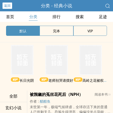
分类 - 经典小说
返回
首页
分类
排行
搜索
足迹
默认
完本
VIP
长日光阴
老师别哭请摆好
高岭之花被权贵轮了后
被觊觎的菟丝花死后（NPH）
阅读本书
全部
作者 :
醋醋鱼
末世第一年，极端气候肆虐，全球存活下来的普通
玄幻小说
人已所剩无几。乔筝生得漂亮，偏偏没半点异能，