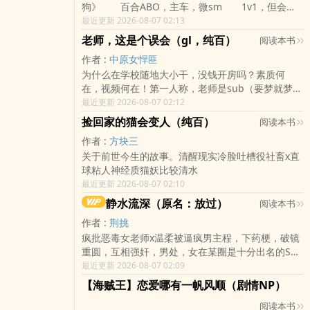
狗》 百合ABO，主车，微sm 1v1，但会有
三等角色均得以保留，但在情节推进、人物心理与
两个月，小宠物就从他的手心里逃走消失于人海，
ntr和np情节，别人都是她们play里的一环 温柔
最近更新 2026-08-07 02:13
部分关键节点上作了调整与补充，力求在尊重原作
还自以为礼貌地给他留下了一封感谢信。谢砚舟花
教授Alpha X高冷总裁Omege 顾清野深谙训兽
精神的基础上，以更贴近当下阅读节奏的笔触重新
了三年找回沈舒窈。这一次，他要她从头到脚，从
老师，这是个误会（gl，纯百）
阅读本书
之道，尤擅长训狗。有的狗生性粘人，会主动贴靠
展开。此文并非简单复刻，而是一次带着敬意的再
身体到灵魂，都彻底成为他的所有物。裴时卿虽然
作者 :
中原女悍匪
过来，有的狗只要拿零食引诱就能轻易上钩，还有
创作。愿以此重制，向原作及其时代致以最诚挚的
和谢砚舟都是俱乐部的经营者，但是自从开始带学
为什么在学校随地大小干，没钱开房吗？素质何
一种狗自视为狼，桀骜难驯，驯服这类狗要麻烦
纪念。
生，就自觉应该为人师表，戒掉了“不良嗜好”。却没
在，视频何在！第一人称，老师是sub（要梦就梦个
些，需要以自身为饵，欲擒故纵，反复拉扯，才能
想到谢砚舟那个跑掉的小宠物竟然是自己一手带出
大的（恋师癖大爆发写一篇，随缘更新，50珠珠可
最近更新 2026-08-07 02:12
使其彻底温顺臣服。 白幻溪就是最后这种
来的得意门生。当他发觉的时候，两人的感情已经
召唤作者硬着头皮加更一章50珠珠加更已送到，100
狗。 . 白幻溪原以为自己的妻子顾清野是个
捡回家的猫会变人（纯百）
陷入僵局，他只好勉为其难地插手免得他们彻底毁
阅读本书
珠珠可召唤作者硬着头皮加更一章100珠珠加更已送
沉稳内敛的老干部，所以婚前喜欢养鱼的她婚后收
掉彼此。谁想到这竟然重新唤醒了他压抑已久的欲
作者 :
方块三
到，200珠珠可召唤作者硬着头皮加更一章（涨价了
了一身性子，踏踏实实做她顾清野一个人的贤
望，打开了潘多拉的魔盒。沈舒窈明明是他的学
关于前世今生的故事。清醒现实冷脸吐槽役社畜x直
因为作者键盘敲起火了200珠珠加更已送到，300珠
妻。 没想到婚后多年，被她发现顾清野竟然是
生，他才华横溢的后辈，他怎么能在看到她的时
球粘人神经质猫妖比较清水
珠可召唤作者硬着头皮加更一章300珠珠加更已送
个玩咖，和别人放浪形骸，唯独对她处处保
候，就想要把她绑到自己的床上？每周一，三，
最近更新 2026-08-07 02:10
到，400珠珠可召唤作者硬着头皮加更一章400珠珠
守。 白幻溪感觉自己被骗了，她想离婚。
五，六，一共四更，50珠/50收加更收费规则：剧情
加更已送到，500珠珠可召唤作者硬着头皮加更一章
可这个顾清野拒不放行，甚至怂恿她出轨。 出
静水流深（原名：放过）
阅读本书
章和珠/收加更章免费，肉章根据长度收费30-50?
500珠珠加更已送到，650珠珠可召唤作者硬着头皮
轨的刺激体验最开始让她很爽，但欢愉转瞬即逝，
注：- 走肾不走心，有肉有剧情，调教SP训诫肉多，
作者 :
荆挑
加更一章（涨价了因为键盘又起火了650珠珠加更已
负疚感如影随形，令她终日精神恍惚。 最重要
请谨慎入坑。想看走心的请看《玫瑰柔板》（比
疯批恶毒女老师x温柔被逼疯男主程，下药梗，破镜
送到，800珠珠可召唤作者硬着头皮加更一章800珠
的是，她无法忍受顾清野和别人举止亲密。顾清野
心）- 男主是个控制欲占有欲爆棚的偏执狂，爱是真
重圆，互相强奸，男处，女在某圈是十分出名的S。
珠加更已送到，950珠珠可召唤作者硬着头皮加更一
只能是她的妻子，她不想和顾清野离婚
的爱变态也是真的变态。后期追妻时会稍有改进，
女主是个疯子，又坏又疯，会pua男主，会毁了男主
最近更新 2026-08-07 02:09
章950珠珠加更已送到，作者键盘被消防部门没收正
了。 . 白幻溪在自己眼里：温柔知性、玉树
请谨慎入坑- 中期和后期女主会和其他男人do，并非
的一切，拉着想好好生活的正常人男主陪她一起发
在申诉，请假三天作者拿回键盘更新一章，1300珠
临风、风流倜傥Alpha教授 实际上在老婆眼里：
【海贼王】恋爱哪有一帆风顺（剧情NP）
1v1- 作者本人不是金融行业的，所以了解非常有
疯。男主爱而不自知，爱而不承认。男主是一个温
珠可召唤作者硬着头皮加更一章1300珠珠加更已送
狗而不自知，好可爱的一条狗 求收藏、求珠
限，如果有专业方面的错误还请不吝指正- 有大纲，
阅读本书
柔可靠的社会人，后来被女主搞到黑化。女主和男
到，1500珠珠可召唤作者硬着头皮加更一章1500珠