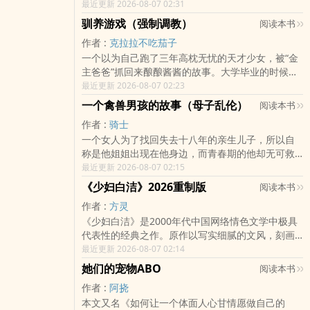
打赏10000po币；嘟嘟噜 打赏5000po币；太太多写
鱼臀、20cm、一夜八次的处男。 毕竟，她的匹
最近更新 2026-08-07 02:31
丽苏！ 我的设定：只有处男。所有看莉的直播
点?打赏10000po币；（po后台不显示打赏人，前台
配成功了呢。 望着资料卡上的匹配100%，陆桉
的各物种都是大处男。（作者强设定，不接受反驳
驯养游戏（强制调教）
阅读本书
我会漏看，打赏的宝宝请一定同时在评论区认领，
枝一度怀疑是系统错乱，可对面的匹配申请还提到
与杠，作者能圆回来。 关于排雷 ：bg 90%、
作者 :
克拉拉不吃茄子
非常感谢大家的心意。打赏不涉及加更，大家量力
了他的原生家庭。 那真的不得不信了。 见
gl10%（gl 线大概率只有擦边）。含强制爱（卷三
而行
一个以为自己跑了三年高枕无忧的天才少女，被“金
者伤心，闻者落泪。够了，我只是心疼你。 只
属于过激暗黑强制爱，其余卷正常。）其余雷点尽
主爸爸”抓回来酿酿酱酱的故事。大学毕业的时候，
是她需要撤回一个愿望申请： 如果能完美匹
量在标题标出，及时止损。 关于收费：肉与剧
私下里对调教感兴趣的沈舒窈打算利用最后的机会
最近更新 2026-08-07 02:23
配，就算是被肏到死她也愿意…… —— 游戏
情同价 ，40po/千字。日更两章，有存稿和大纲。?
疯狂一把，用假名艾莉榭给自己找了个“金主爸爸”。
里肏生肏死，现实里，面对这个不守男德整天绷着
一个禽兽男孩的故事（母子乱伦）
? ? ??100zz/5000 打赏加更。不更会请假。?? ? ? ?
阅读本书
没想到命运给了自己一个大奖，金主爸爸谢砚舟有
大奶的池冶，陆桉枝从不会多看一眼。 太浮躁
求投喂猪猪呀！每一颗珠都是作者更新动
作者 :
骑士
颜有钱有腹肌，床上强势床下绅士，沈舒窈度过了
了，这么热的天上火了多遭罪（bushi），毕竟人不
力！！ ......?? ? ? ?已完结：被霸凌的小可怜
一个女人为了找回失去十八年的亲生儿子，所以自
愉快的两个月。时间一到，她给谢砚舟留下分文未
能、起码、至少不可以……对同一屋檐下的竹马下
（nph 女嬷）番外更新中（点击文字可跳转?? ? ? ?
称是他姐姐出现在他身边，而青春期的他却无可救
动的银行卡和一封热情洋溢的感谢信，回国创业
手。 陆桉枝（阮芝）x池冶（也安） sc
? ? ? ? ? ? ?不做爱就无法离开的梦境（nph 万人
药的爱上了这位“姐姐”，还跟她发生了性关系，知道
最近更新 2026-08-07 02:15
了。谁想到三年后，谢砚舟竟然变成了自己公司货
一切都是男主蓄意勾引，女主只是个老实人
迷）番外计划中? ? ? ? ? ? ? ? ? ? ? 被觊觎的万人迷
“姐姐”是亲生母亲的时候已经晚了，他只能一条道走
真价实的“金主爸爸”，沈舒窈只好祈祷他已经忘记了
— 各种play都有，xp很杂，致死量的玩逼、宫
《少妇白洁》2026重制版
阅读本书
（中短篇合集）?? ? ? ?引力圈：卡戎（同步更新
到黑了.(本作者在此承诺，本书全书免费，但希望大
三年前那段荒诞不经的往事。但是，谢砚舟却掐着
交、射尿、粗口、真空、睡奸等等各种各样的玩
中） 无中生有、出现莫名章节、缺胳膊少
作者 :
方灵
家能点个免费的“收藏”，能留言更好，这样我才知道
她的脖子把她摁在墙上：“沈舒窈小姐，你和我签了
法 可能出现np的游戏副本，但都是男主的分
腿的，是因为你看的是盗文，看盗文的也留点口
《少妇白洁》是2000年代中国网络情色文学中极具
有人关注这个作品）注：本书每天晚上十点半准时
五年的合约，却只履行了两个月的义务。现在到了
身，如果介意可以提前点x 抒发xp之作，慎
德，少来骂我。
代表性的经典之作。原作以写实细腻的文风，刻画
更新一章，欢迎大家阅读。最后祝大家做爱有人，
你还债的时候了。”谢砚舟哪是什么命运的大奖，根
入 游戏①： 终于刷到正常的兄妹关系
了一位年轻少妇在欲望、权力与现实夹缝中的沉沦
最近更新 2026-08-07 02:14
做人有爱。
本就是命运的大坑。?谢砚舟出身世家，从年轻时就
了 都不小心被哥哥发现自慰了所以做爱也很正
与挣扎，人物形象鲜明，社会触感强烈，影响深
独掌大权。虽然私下里和几个好友经营着“宠物”俱乐
常吧？ 很怕单机星人，我一定会对每一个
她们的宠物ABO
阅读本书
远，至今仍被不少读者视为那个时代的标志性文
部，自己却因为挑剔的品味从没有看上过任何一个
珠珠负责的ˉ﹃ˉ
作者 :
阿挠
本。本重制版完成于2026年。故事主线与主要人物
宠物。他以为自己可能就这样孑然一身孤独终老，
本文又名《如何让一个体面人心甘情愿做自己的
大体沿用原作设定，白洁、王申、高义、老七、陈
直到自称艾莉榭的女孩闯入他的世界。谁想到不过