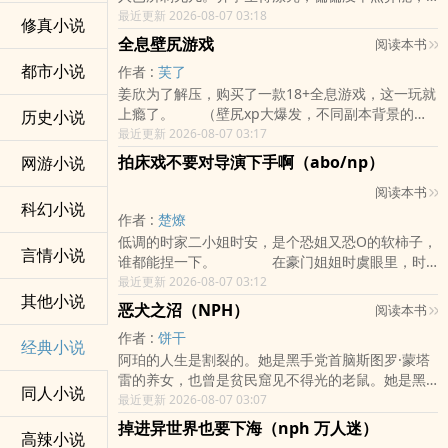
好不容易攀上个异能者当男友，就被丧尸抓伤了。
最近更新 2026-08-07 03:18
修真小说
心惊胆战之际，系统出现了，说她是气运子的白月
全息壁尻游戏
阅读本书
光前女友，注定圣母心发作最终惨死。【天道失
都市小说
作者 :
芙了
衡，几位气运子情感线缺失，世界即将崩坏。若不
姜欣为了解压，购买了一款18+全息游戏，这一玩就
及时修补，人类将再无明日。】【请利用你死而复
上瘾了。 （壁尻xp大爆发，不同副本背景的壁
历史小说
生的异能，为他们补全心碎一课，让他们终生难
尻play，无明确男主，多人+路人np，sm，慎入）
最近更新 2026-08-07 03:17
忘，并因此团结拯救世界。】气运子一号：她男友
的宿敌，行踪诡秘、常年覆着面具的基地之主。气
拍床戏不要对导演下手啊（abo/np）
网游小说
运子二号：她那位阴鸷冷漠、毫无血缘的继兄。气
阅读本书
运子三号：她的现任男友。……气运子N号……乔
科幻小说
筝：……我吗？？？*前两次死遁有惊无险，末世第
作者 :
楚燎
三年，总算迎来了第三次死遁。按照剧情，乔筝为
低调的时家二小姐时安，是个恐姐又恐O的软柿子，
言情小说
救下男人挡下致命一击。她倒在血泊里，泪水涟涟
谁都能捏一下。 在豪门姐姐时虞眼里，时
地望着他，嘴唇轻颤：“对不起……要记得我……”悲情
安是她一手养大、只能被自己玩弄于股掌之间的小
最近更新 2026-08-07 03:12
落幕，完美绝唱。【警告！检测到气运子异能暴
其他小说
处狗。然而一朝玩脱，“不给吃”的姐姐惨遭死对头影
恶犬之沼（NPH）
阅读本书
走，正在强行逆转宿主死亡进程……】【死遁失
后温霏偷家。 温霏睡时安的理由很简单：1. 听
败。】下一秒，她被人颤抖着从血泊里捞起来，睫
作者 :
饼干
说这导演很有才（且脸嫩）2. 听说这是时虞的宝贝
经典小说
毛轻颤，如坠冰窟。废墟之上，几道阴冷如附骨之
阿珀的人生是割裂的。她是黑手党首脑斯图罗·蒙塔
妹妹（睡了能气死时虞）。 时虞破防： “我养了
疽的精神力同时压下——“筝筝，演够了吗？”所有出
雷的养女，也曾是贫民窟见不得光的老鼠。她是黑
二十年的狗，我都没舍得吃，居然被那个戏子偷吃
同人小说
现且有名字的男性均身心全洁。末世万人迷，男主
手党家族的一员，也是他们随手可弃的联姻工具。
最近更新 2026-08-07 03:07
了？！” 高岭之花姐姐步步紧逼，狐狸精影后用
全员单箭头，强制爱。百珠加更
在这群衣冠楚楚的掠食者眼里，她不过是株侥幸攀
身体疯狂排毒，家里的温柔小妈虎视眈眈，片场的
掉进异世界也要下海（nph 万人迷）
高辣小说
进温室的野草——温顺、软弱、无害，注定会沦为
甜妹恨不得一天25小时黏着她。 时安：“......求