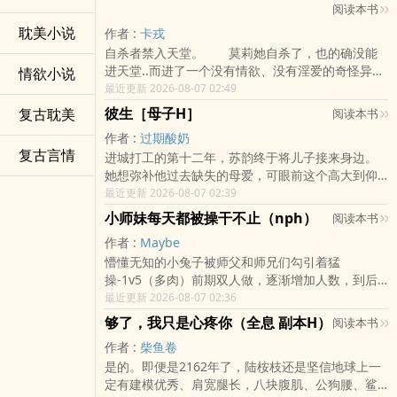
阅读本书
牌桌上的猎物，任由各方势力分食殆尽。….真的是
求你们，让我先把戏拍完再脱裤子行吗？！”【食用
这样的吗？戒备森严的首脑书房外，她朝养父的心
指南】1.NP文，1v4，ABO2.含骨科、狗塑、姐狗文
耽美小说
作者 :
卡戎
腹掀起了裙摆；未婚夫就在一墙之隔，她却爬上了
学、小妈文学、微强制3.轻松无脑爽文/修罗场/无雌
自杀者禁入天堂。 莫莉她自杀了，也的确没能
他哥哥的大腿。人人畏惧的养父、不可一世的未婚
竞受伤的都是主角百珠/两百收/5000打赏加更100珠
进天堂..而进了一个没有情欲、没有淫爱的奇怪异世
情欲小说
夫、恶名昭彰的“疯狗”….那些高高在上、目中无人的
√200珠√300珠√400珠√500珠√600珠√700珠√800
界。 这个世界有精灵兽人半身人，还有逐渐觉
最近更新 2026-08-07 02:49
家伙们，当他们跌入泥沼时，又会是什么模
珠√900珠√1000珠√1100珠√1200珠√1300珠加更中
醒神格的各大主神，但人类，在这里被蔑称为伊甸
彼生［母子H］
复古耽美
阅读本书
样？ * “野草不会咬人，哪怕他们轻视它、
200-1200收√三文魚院長（1.5w）打赏加更
人，受尽厌恶。 乖巧老实人的莫莉饿到天天想
利用它、碾压它——”“可野狗会。”【阅览须知】- 低
√finnn385（2w）? ? 打赏加更√岁宝（2w）? ? ? ? ?
作者 :
过期酸奶
啃床角，随手在通讯水晶上发布了一条照片却意外
道德感女主 x 不是什么好东西的男人们- 现代架空背
复古言情
? ?打赏加更√Aspen（1w）? ? ? ? ??打赏加更中微微
进城打工的第十二年，苏韵终于将儿子接来身边。
火爆全网...铺天盖地的关注和打赏淹没了她。 为
景，部分设定参考意大利黑手党和美国黑帮，更多
（5w）? ? ? ? ? ? ?打赏加更√恋母癖大爆发（5k）打
她想弥补他过去缺失的母爱，可眼前这个高大到仰
吃饱饭，她只好伪装成一只金发小精灵，不露脸直
私设- 健康的恋爱固然可贵，扭曲的感情实在精彩，
赏加更√小明（5k）? ? ? ? ? ? ? 打赏加更√蓝鹫の狗
头才能望清脸庞的少年，好像已经不需要了。阴郁
最近更新 2026-08-07 02:39
播，用甜嗓朝打赏的哥哥姐姐的撒娇卖软，偶尔跳
本文包括但不限于以下内容：恨海情天、以下犯
（1w）? ?打赏加更√shuihuanghou（5k）打赏加
男高x柔弱厂妹，出租屋文学，带一点强制元素，年
段擦边性感舞蹈，卖卖小逼水、小逼照，并录下制
小师妹每天都被操干不止（nph）
阅读本书
上、相爱相杀….- 有养父线，相差14岁(18/32)，女
更√今天赤壁没（5k）? ?打赏加更√小庫（5k）? ? ?
龄差14完结文?孽因［姐弟H］点书名直达
造过程，还卖穿过的内裤丝袜与胸衣，用电话做
主10岁被收养。女主主动- 女非，男感情身体过去现
? ? ? ? ?打赏加更√看我发现了什么好东西（1w）?
作者 :
Maybe
爱，或者用灵界共感稳固和金主的关系，但无欲无
在未来全C- 主剧情，肉随剧情走，二十章后肉会多
打赏加更√局兰是神（5k）? ? 打赏加更√嗷嗷嗷
懵懂无知的小兔子被师父和师兄们勾引着猛
求的他们把她肏得好几天没心思上线营业... 不是
起来-?肉口味粗暴，存在致死量指j、玩阴di、潮
（5k）? ? ? 打赏加更中隔壁完结文点击直达《被天
操-1v5（多肉）前期双人做，逐渐增加人数，到后
说，这个全是正经人的世界没人会做爱
chui等等等，有打屁股扇xue等轻度SP情节。肉章
使套上项圈后（ABO）》、《嚣张大小姐又被狠狠
面一起上男全洁/多p/少剧情剧情只为肉（不喜勿
最近更新 2026-08-07 02:36
吗？？？ ...... 因吃不饱而被迫下海当网
50po币/千字，剧情章25po币/千字，混合章价格按
惩罚了（futa）》
点）关于收费：剧情不收费——肉50po/千字
黄的“老实人”女主 X 各物种高阶人
够了，我只是心疼你（全息 副本H）
阅读本书
肉&剧情比例来算，剧情章从39章后收费。日更，
外 ...... 我流西幻、我流网黄。
2100, 2400, 2700珠珠加更大家的评论是更文的最
作者 :
柴鱼卷
背景靠乱编，有一部分设定参考北欧神话、希腊神
大动力感谢 不知名读者 (看到请认领！) 03/18打赏
是的。即便是2162年了，陆桉枝还是坚信地球上一
话、亚伯拉罕体系以及托尔金中州世界观、现实猎
10000po币；for her 打赏5000po币；太太多写点?
定有建模优秀、肩宽腿长，八块腹肌、公狗腰、鲨
巫记录、魔法世界咒语等等，超级大杂糅，极度玛