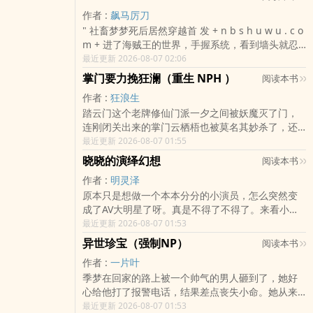
珠、求评论，鞠躬感谢～? ? ? ?微博：正经的阿挠，
但结局可能1v1，1v2，或者1v0女主独美，看看写
主在一起。互相折磨。从校园到工作从同居到囚禁
珠加更已送到，1700珠珠可召唤作者硬着头皮加更
欢迎来玩呀～
作者 :
飙马厉刀
的时候的感觉吧
从毁人清白到毁人人生主角：郁宁x梁若生其他角
一章1700珠珠加更已送到，作者键盘被朋友借去烧
" 社畜梦梦死后居然穿越首 发 + n b s h u w u . c o
色：祁辒轩，祁瑾扬，方荃，高曼更新日期：周
烤，劳动节放假五天作者拿回键盘更新一章，2450
m + 进了海贼王的世界，手握系统，看到墙头就忍
更。最近在加快速度。
珠珠可召唤作者硬着头皮加更一章2450珠珠加更已
不住攻首 发 + y o u w u s h u w u . c o m + 略，
最近更新 2026-08-07 02:06
送到，2800珠珠可召唤作者硬着头皮加更一章（临
每一个都是纸片人老公怎么可能s 首 发 + s i m i s h
掌门要力挽狂澜（重生 NPH ）
阅读本书
近期末作者校内工作量过大，召唤法阵生效可能出
u w u . @ g m a i l . c首 发 + y i n b i s h u w u . c
现些许延迟，请召唤师们多多包涵2800珠珠加更已
作者 :
狂浪生
o m + o m 获 取 最 新 地 址 + i+ e m o s h 首 发 +
送到，3050珠珠可召唤作者硬着头皮加更一章3050
踏云门这个老牌修仙门派一夕之间被妖魔灭了门，
s i m i s h u w u . @ g m a i l . c o m 获 取首 发 +
珠珠加更已送到，3300珠珠可召唤作者硬着头皮加
连刚闭关出来的掌门云栖梧也被莫名其妙杀了，还
y o u w u s h u w u . c o m + 最 新 地 址 + u w u .
更一章
让人砍了头，身首异处。而凶手……貌似是自己某个
最近更新 2026-08-07 01:55
c o m + m i s h u w u . @ g m a i l . c o m 获 取
堕了魔的徒弟？不敢置信。死倒没什么，修无情道
最 新 地 址 拒绝？索隆和山治同时攻略的后果就
晓晓的演绎幻想
阅读本书
的某人早已超然尘外，不料上苍见她死的憋屈，神
是，他们把吵架的精力都放在了做爱做的比赛之
作者 :
明灵泽
魂归位，时光竟流转回了三年前！既然重开一局，
上，还要问谁更棒？鸡飞狗跳就是赤犬追着马尔科
原本只是想做一个本本分分的小演员，怎么突然变
这关是不打算闭了——云栖梧决心找出孽徒，履行
打…鹰眼一开始觉得自己的首 发 + e m o s h u w u
成了AV大明星了呀。真是不得了不得了。来看小演
为人师的责任，引导他回归光明。然而事情的发展
. c o m + 老友香克斯绿了，后面觉得他帽子那么多+
员的逆袭之路。
最近更新 2026-08-07 01:53
却越来越扑朔迷离……记忆中沉默寡言绝对听话的大
y o u w u s h u首 发 + e m o s h u w u . c o m +
徒弟并没有那么乖，一身傲骨艳丽无双的二徒弟暗
w u . c o m + ，我再给他戴一顶也无所谓了……救首
异世珍宝（强制NP）
阅读本书
藏秘密，温良美玉如月皎皎的三徒弟更是表里不如
发 + e + y i n m i s h u w + e m o s h u w u . c o
作者 :
一片叶
一，就连自己从小一起长大的弟弟也彻底变了心性
m + u . c o m + m o s h u w u . c o m + 命，首 发
季梦在回家的路上被一个帅气的男人砸到了，她好
——奇怪，这一切的一切，她上一世怎么就没发现
+ e m o s h u w u . c o m + 到处都是修首 发 + n b
心给他打了报警电话，结果差点丧失小命。她从来
呢？所以……罪魁祸首到底是谁？
s h u w u . c o m + 罗场怎么办？目前写作计划：
不知道，自己的血肉对这个世界的人有致命吸引
最近更新 2026-08-07 01:53
索隆 山治 艾斯 罗 马尔科 鹰眼 香克斯 老沙 三大将