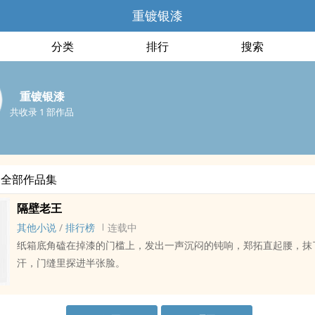
重镀银漆
分类
排行
搜索
重镀银漆
共收录 1 部作品
的全部作品集
隔壁老王
其他小说
/
排行榜
连载中
纸箱底角磕在掉漆的门槛上，发出一声沉闷的钝响，郑拓直起腰，抹
汗，门缝里探进半张脸。