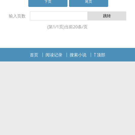
下页
尾页
输入页数
(第
1
/
1
页)当前
20
条/页
首页
阅读记录
搜索小说
顶部