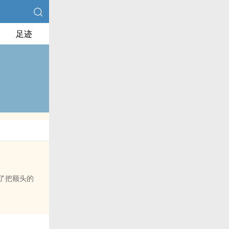
足迹
了把额头的