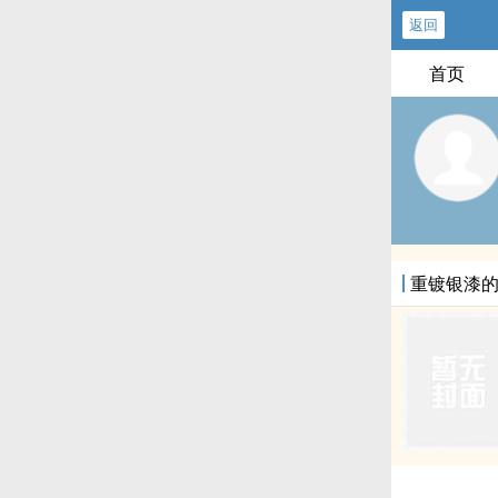
返回
首页
重镀银漆