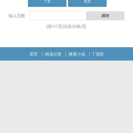
下页
尾页
输入页数
(第
1
/
1
页)当前
20
条/页
首页
阅读记录
搜索小说
顶部