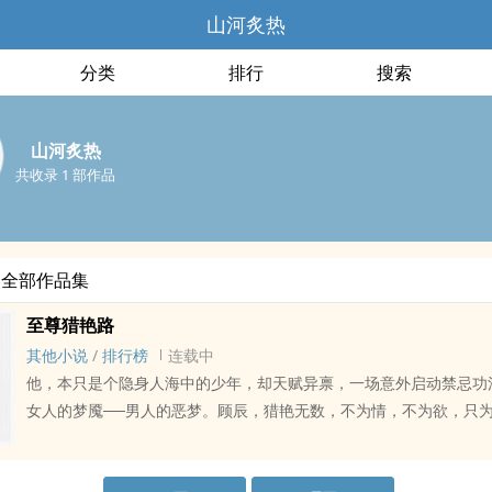
山河炙热
分类
排行
搜索
山河炙热
共收录 1 部作品
的全部作品集
至尊猎艳路
其他小说
/
排行榜
连载中
他，本只是个隐身人海中的少年，却天赋异禀，一场意外启动禁忌功
女人的梦魇──男人的恶梦。顾辰，猎艳无数，不为情，不为欲，只
破境...